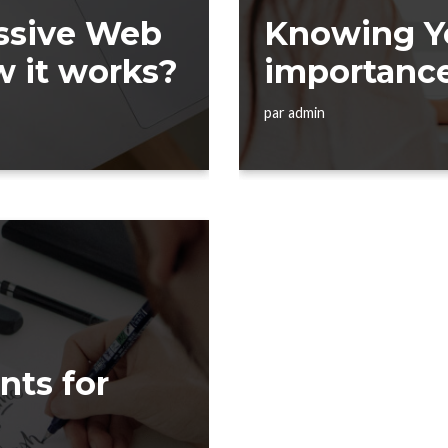
essive Web
Knowing Yo
 it works?
importance
par
admin
nts for